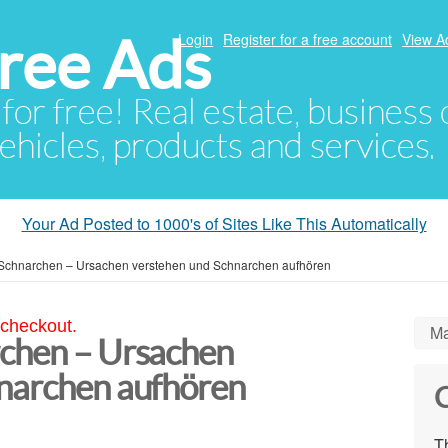
ree Ads
Login
Register for a free account
View A
 for free! Real estate, business
ehicles, products and services.
Your Ad Posted to 1000's of Sites Like This Automatically
Schnarchen – Ursachen verstehen und Schnarchen aufhören
 checkout.
Ma
chen – Ursachen
narchen aufhören
C
Th