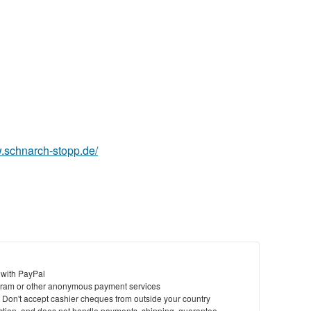
w.schnarch-stopp.de/
 with PayPal
ram or other anonymous payment services
y. Don't accept cashier cheques from outside your country
saction, and does not handle payments, shipping, guarantee