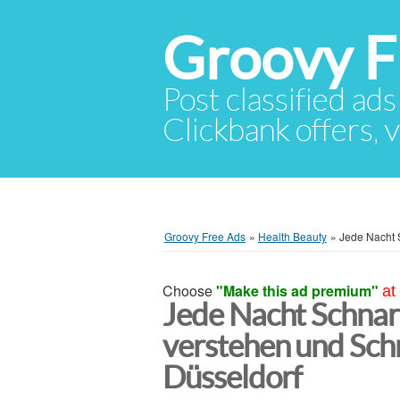
Groovy F
Post classified ads
Clickbank offers, v
Groovy Free Ads
»
Health Beauty
»
Jede Nacht 
Choose
"Make this ad premium"
at
Jede Nacht Schnar
verstehen und Sch
Düsseldorf