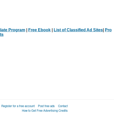
iliate Program
|
Free Ebook
|
List of Classified Ad Sites
|
Pro
ts
Register for a free account
Post free ads
Contact
How to Get Free Advertising Credits