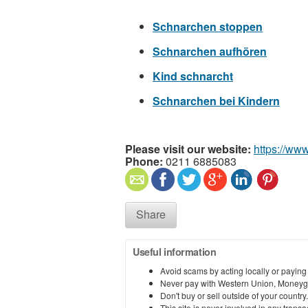
Schnarchen stoppen
Schnarchen aufhören
Kind schnarcht
Schnarchen bei Kindern
Please visit our website:
https://ww
Phone:
0211 6885083
Share
Useful information
Avoid scams by acting locally or paying
Never pay with Western Union, Moneyg
Don't buy or sell outside of your countr
This site is never involved in any tran