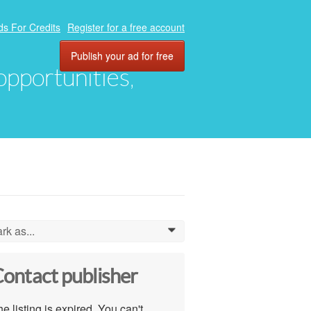
ds For Credits
Register for a free account
Publish your ad for free
 opportunities,
rk as...
0
ontact publisher
e listing is expired. You can't