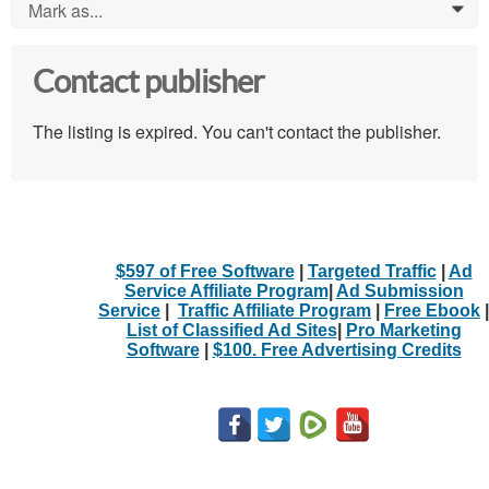
Mark as...
0
Contact publisher
The listing is expired. You can't contact the publisher.
$597 of Free Software
|
Targeted Traffic
|
Ad
Service Affiliate Program
|
Ad Submission
Service
|
Traffic Affiliate Program
|
Free Ebook
|
List of Classified Ad Sites
|
Pro Marketing
Software
|
$100. Free Advertising Credits